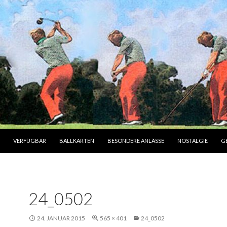
INHALT
VERFÜGBAR
BALLKARTEN
BESONDERE ANLÄSSE
NOSTALGIE
G
24_0502
24. JANUAR 2015
565 × 401
24_0502