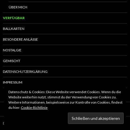
ÜBER MICH
VERFÜGBAR
BALLKARTEN
BESONDERE ANLÄSSE
NOSTALGIE
GEMISCHT
DATENSCHUTZERKLÄRUNG
IMPRESSUM
Datenschutz & Cookies: Diese Website verwendet Cookies. Wenn du die
Website weiterhin nutzt, stimmst du der Verwendung von Cookies zu.
Weitere Informationen, beispielsweise zur Kontrolle von Cookies, findest
du hier:
Cookie-Richtlinie
Datenschutzerklärung
Stolz präsentiert von WordPress