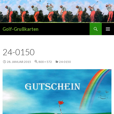
Suchen
Golf-Grußkarten
SPRINGE
PRIMÄR
ZUM
MENÜ
INHALT
24-0150
28. JANUAR 2015
800 × 572
24-0150