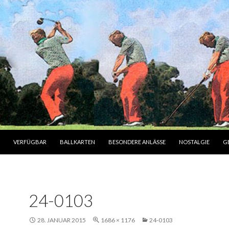
INHALT
VERFÜGBAR
BALLKARTEN
BESONDERE ANLÄSSE
NOSTALGIE
G
24-0103
28. JANUAR 2015
1686 × 1176
24-0103