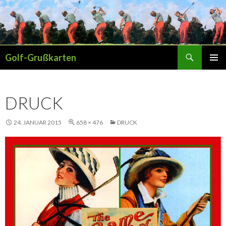
Suchen
Golf-Grußkarten
SPRINGE
PRIMÄR
ZUM
MENÜ
INHALT
DRUCK
24. JANUAR 2015
658 × 476
DRUCK