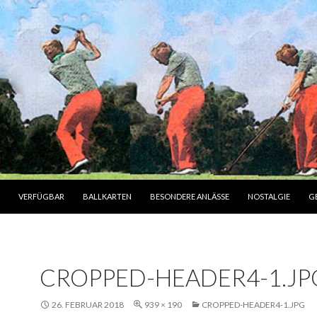
INHALT
VERFÜGBAR
BALLKARTEN
BESONDERE ANLÄSSE
NOSTALGIE
G
CROPPED-HEADER4-1.JP
26. FEBRUAR 2018
939 × 190
CROPPED-HEADER4-1.JPG