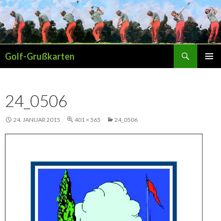
Suchen
Golf-Grußkarten
SPRINGE
PRIMÄR
ZUM
MENÜ
INHALT
24_0506
24. JANUAR 2015
401 × 565
24_0506