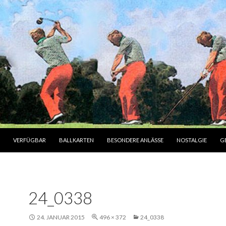
INHALT
VERFÜGBAR
BALLKARTEN
BESONDERE ANLÄSSE
NOSTALGIE
G
24_0338
24. JANUAR 2015
496 × 372
24_0338