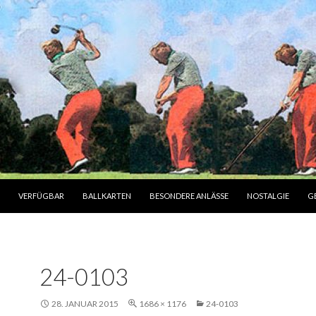
INHALT
VERFÜGBAR
BALLKARTEN
BESONDERE ANLÄSSE
NOSTALGIE
G
24-0103
28. JANUAR 2015
1686 × 1176
24-0103